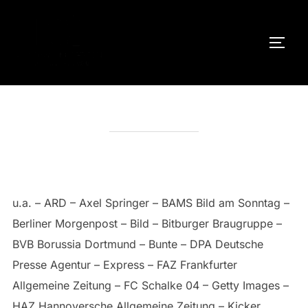
Zum
Inhalt
SEIT
springen
REFERENZEN
u.a. – ARD – Axel Springer – BAMS Bild am Sonntag –
Berliner Morgenpost – Bild – Bitburger Braugruppe –
BVB Borussia Dortmund – Bunte – DPA Deutsche
Presse Agentur – Express – FAZ Frankfurter
Allgemeine Zeitung – FC Schalke 04 – Getty Images –
HAZ Hannoversche Allgemeine Zeitung – Kicker