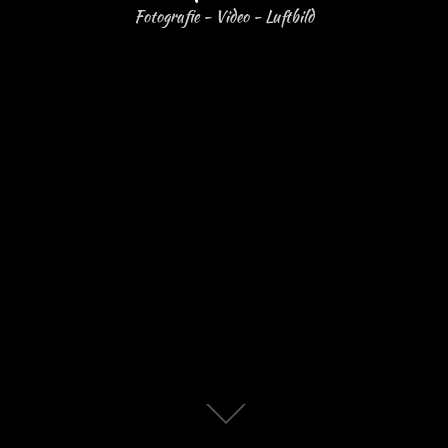
Fotografie - Video - Luftbild
Zum
Inhalt